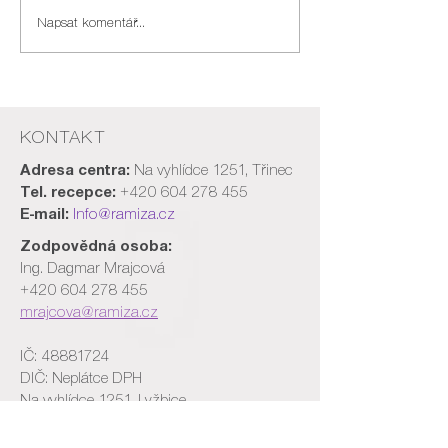
Napsat komentář...
KONTAKT
Adresa centra:
Na vyhlídce 1251, Třinec
Tel. recepce:
+420 604 278 455
E-mail:
Info@ramiza.cz
Zodpovědná osoba:
Ing. Dagmar Mrajcová
+420 604 278 455
mrajcova@ramiza.cz
IČ:
48881724
​DIČ: Neplátce DPH
Na vyhlídce 1251, Lyžbice
739 61 Třinec